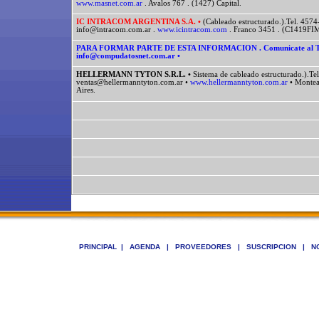
www.masnet.com.ar
. Avalos 767 . (1427) Capital.
IC INTRACOM ARGENTINA S.A. •
(Cableado estructurado.).Tel. 457
info@intracom.com.ar .
www.icintracom.com
. Franco 3451 . (C1419FIM
PARA FORMAR PARTE DE ESTA INFORMACION . Comunicate al Tel.:
info@compudatosnet.com.ar •
HELLERMANN TYTON S.R.L. •
Sistema de cableado estructurado.).Te
ventas@hellermanntyton.com.ar •
www.hellermanntyton.com.ar
• Montea
Aires.
PRINCIPAL
|
AGENDA
|
PROVEEDORES
|
SUSCRIPCION
|
N