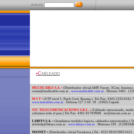
•C
ABLEADO
MULTICABLE S.A. •
(Distribuidor oficial AMP, Fayser, 3Com. Insumos 
ventas@multicable.com.ar .
www.multicable.com.ar
. Moreno 3462 . (120
M S T •
(UTP nivel 5, Patch Cord, Rosetas.) .Tel./Fax: 4343-2335/4342-
www.mstcables.com.ar
. Defensa 127 2 Of. 18 . (1065) Capital.
STC TELECOMUNICACIONES S.R.L. •
(Cableado estructurado, medicio
cubrimos todo el pais.).Tel./Fax: 4361-9179/9068 . stc@sinectis.com.ar .
LABSYS S.A. •
(Instalamos tendidos logicos, cableados estructurados.).
infohelp@labsys.com.ar .
www.labsys.com.ar
. Misiones 339 . (C1083ABG
MASNET •
(Distribuidor oficial Furukawa.).Tel.: 4555 0910/3905/5411 